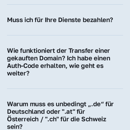
späteren Betrieb der Domain (z. B. beim 
Hosting-Anbieter) fallen geringe laufende 
Muss ich für Ihre Dienste bezahlen?
Gebühren an. Diese bewegen sich für .de 
Nein, bei uns zahlen Sie nur den Kaufpreis 
Domains bei ca. 5€ / Jahr
der Domain – ohne zusätzliche Vermittlungs- 
oder Servicegebühren.
Wie funktioniert der Transfer einer 
gekauften Domain? Ich habe einen 
Auth-Code erhalten, wie geht es 
weiter?
Mit dem Auth-Code beauftragen Sie Ihren 
Provider, die Domain zu übernehmen. Gerne 
begleiten wir Sie bei diesem einfachen und 
Warum muss es unbedingt „.de“ für 
schnellen Prozess.
Deutschland oder ".at" für 
Österreich / ".ch" für die Schweiz 
sein?