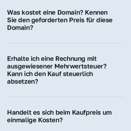
für Ihre Website, Weiterleitung, E-Mail-
Was kostet eine Domain? Kennen 
Adressen oder als digitale Investition.
Sie den geforderten Preis für diese 
Domain?
Der Preis variiert je nach Domain. Für diese 
Domain liegt ein konkreter Kaufpreis vor – 
kontaktieren Sie uns gerne für ein 
Erhalte ich eine Rechnung mit 
unverbindliches Angebot.
ausgewiesener Mehrwertsteuer? 
Kann ich den Kauf steuerlich 
absetzen?
Ja, Sie erhalten eine Rechnung mit MwSt. 
Für Unternehmen ist der Kauf in der Regel 
steuerlich absetzbar.
Handelt es sich beim Kaufpreis um 
einmalige Kosten?
Ja. Der Kaufpreis ist einmalig. Nur beim 