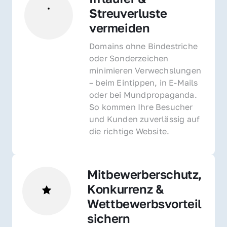
Streuverluste 
vermeiden
Domains ohne Bindestriche 
oder Sonderzeichen 
minimieren Verwechslungen 
– beim Eintippen, in E-Mails 
oder bei Mundpropaganda. 
So kommen Ihre Besucher 
und Kunden zuverlässig auf 
die richtige Website.
Mitbewerberschutz, 
Konkurrenz & 
Wettbewerbsvorteil 
sichern 