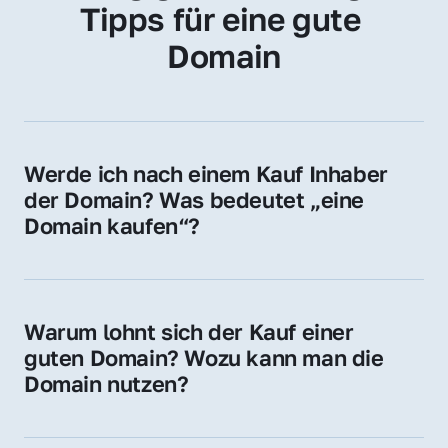
Tipps für eine gute 
Domain
Werde ich nach einem Kauf Inhaber 
der Domain? Was bedeutet „eine 
Domain kaufen“?
Ja, Sie werden der offizielle Domain-Inhaber. 
Sie erhalten alle Rechte zur Nutzung, 
Verwaltung oder Weiterveräußerung der 
Warum lohnt sich der Kauf einer 
Domain.
guten Domain? Wozu kann man die 
Domain nutzen?
Eine starke Domain steigert Sichtbarkeit, 
Vertrauen und Markenwert. Nutzen Sie sie 